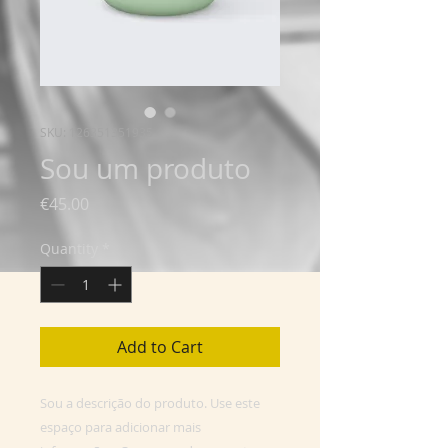
SKU: 126351351935
Sou um produto
Price
€45.00
Quantity
*
Add to Cart
Sou a descrição do produto. Use este 
espaço para adicionar mais 