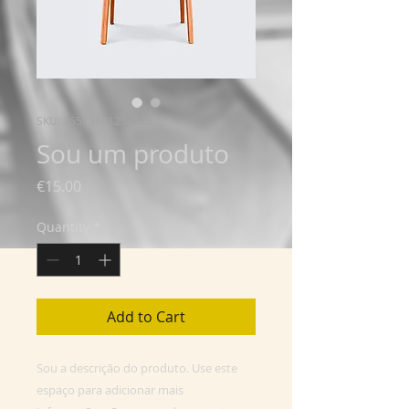
SKU: 36523641234523
Sou um produto
Price
€15.00
Quantity
*
Add to Cart
Sou a descrição do produto. Use este 
espaço para adicionar mais 