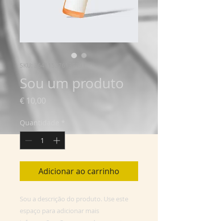
SKU: 364115376135191
Sou um produto
Preço
€ 10,00
Quantidade
*
Adicionar ao carrinho
Sou a descrição do produto. Use este 
espaço para adicionar mais 