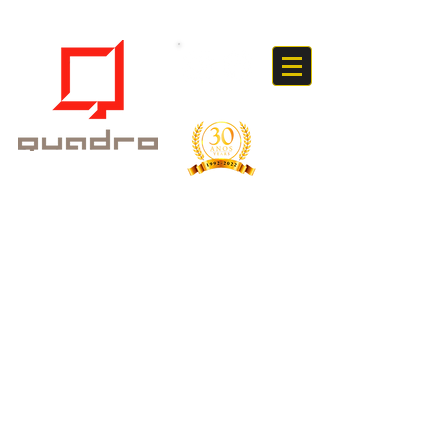
UltraVue® é vidro anti-
reflexo de alta qualidade
que fornece 70% de
proteção UV e é
opticamente revestido para
criar um acabamento
quase invisível.